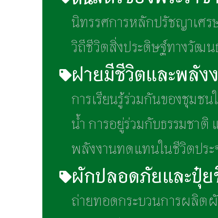
นิทรรศการหลักปรัชญาเศร
วิถีชีวิตสิ่งประดิษฐ์ทางวัฒ
ฝายมีชีวิตและพลัง
การเรียนรู้ร่วมกันของชุมช
น้ำ การอยู่ร่วมกับธรรมชาติ 
พลังงานทดแทนในชีวิตประจำ
ผักปลอดภัยและปุ๋ยช
ถ่ายทอดกระบวนการผลิตผ