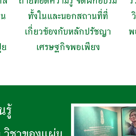
คล
ถ่ายทอดความรู้ จัดฝึกอบรม
ร
ใน
ทั้งในและนอกสถานที่ที่
ว
เกี่ยวข้องกับหลักปรัชญา
พ
๋ย
เศรษฐกิจพอเพียง
รู้