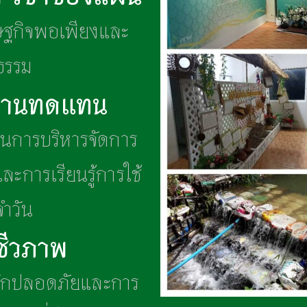
ษฐกิจพอเพียงและ
นธรรม
งานทดแทน​
นในการบริหารจัดการ
และการเรียนรู้การใช้
วัน​
ีวภาพ​
ักปลอดภัยและการ