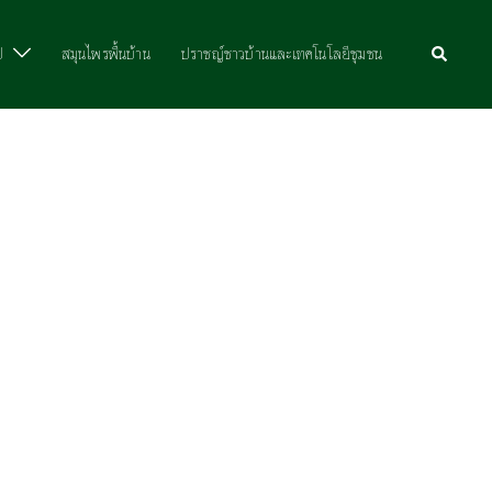
ป
สมุนไพรพื้นบ้าน
ปราชญ์ชาวบ้านและเทคโนโลยีชุมชน​