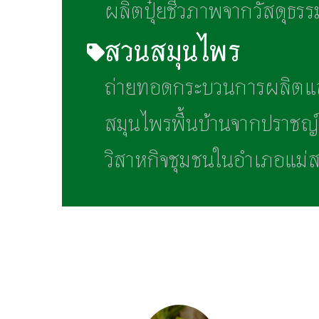
ผลิตปุ๋ยชีวภาพจากวัสดุธรรมชา
สวนสมุนไพร
ถ่ายทอดกระบวนการผลิตแล
สมุนไพรพื้นบ้านจากปราชญ์ ผ
วิสาหกิจชุมชนในอำเภอแม่