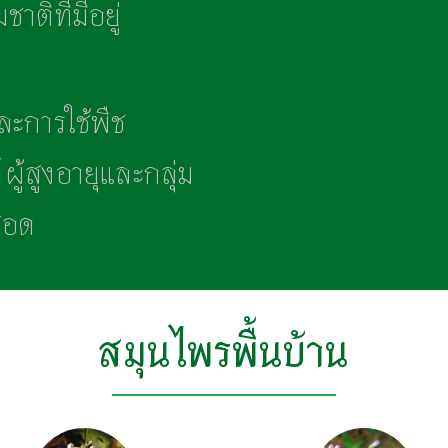
ติที่มีอยู่​
ะการใช้พืช
ู้สูงอายุและกลุ่ม
สอด
สมุนไพรพื้นบ้าน