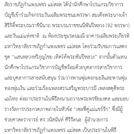
ลัย​ราชภัฏ​กำแพงเพชร​ แม่​สอด​ ได้นำนักศึกษาโปรแกรมวิชาการ
บัญชีเข้าร่วมกิจกรรมวันเฉลิมพระชนมพรรษา สมเด็จพระนางเจ้า
สิริกิติ์พระบรมราชินีนาถ พระบรมราชชนนีพันปีหลวง (92 พรรษา)
และวันแม่แห่งชาติ ณ ห้องประชุมรตนมณี อาคารเฉลิมพระเกียรติ
มหาวิทยาลัยราชภัฏกำแพงเพชร แม่สอด โดยร่วมรับชมการแสดง
ชุด “แสนหลวงหริภุญไชย เทิดไท้พระพันปีหลวง” จากนั้นตัวแทน
นักศึกษาโปรแกรมวิชาการบัญชีพร้อมด้วยบุคลากรสายวิชาการ
และบุคลาการสายสนับสนุน ร่วมวางพานพุ่มดอกมะลิและพานพุ่ม
ทองพุ่มเงิน และร่วมร้องเพลงสรรเสริญพระบารมี เพลงสดุดีพระ
แม่ไทย ต่อมาประธานในพิธีลงนามถวายพระพรชัยมงคล และมอบ
รางวัลการประกวดภาพถ่ายในหัวข้อ “เซลฟี่คู่แม่แชร์รัก” ซึ่งมีผู้
ช่วยศาสตราจารย์ ดร.วนัสนันท์ ศิริรัตนะ ผู้อำนวยการ
มหาวิทยาลัยราชภัฏกำแพงเพชร แม่สอด เป็นประธานในพิธี