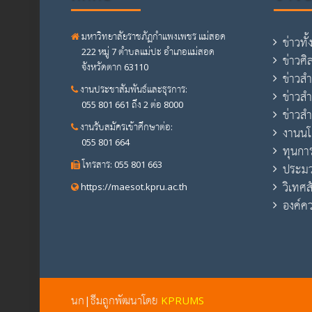
มหาวิทยาลัยราชภัฏกำแพงเพชร แม่สอด
ข่าวทั
222 หมู่ 7 ตำบลแม่ปะ อำเภอแม่สอด
ข่าวศ
จังหวัดตาก 63110
ข่าวส
งานประชาสัมพันธ์และธุรการ:
ข่าวส
055 801 661 ถึง 2 ต่อ 8000
ข่าวสำ
งานรับสมัครเข้าศึกษาต่อ:
งานน
055 801 664
ทุนกา
โทรสาร: 055 801 663
ประม
วิเทศส
https://maesot.kpru.ac.th
องค์คว
นก|ธีมถูกพัฒนาโดย
KPRUMS