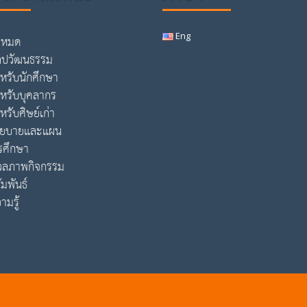
Eng
้งหมด
ิลปวัฒนธรรม
ำหรับนักศึกษา
ำหรับบุคลากร
หรับศิษย์เก่า
โยบายและแผน
รศึกษา
วลภาพกิจกรรม
ัมพันธ์
ามรู้