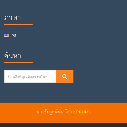
ภาษา
Eng
ค้นหา
นก|ธีมถูกพัฒนาโดย
KPRUMS