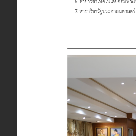
สาขาวิชาเทคโนโลยีคอมพิวเต
สาขาวิชารัฐประศาสนศาสตร์