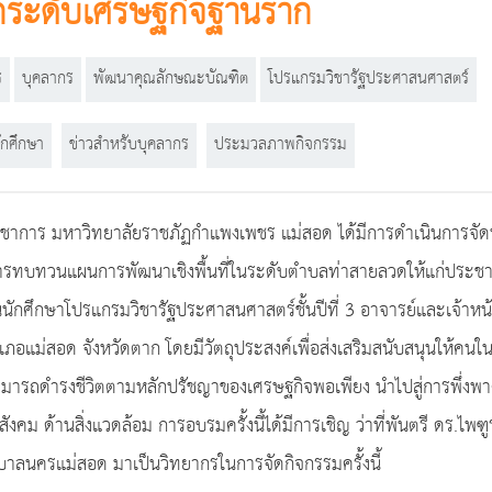
กระดับเศรษฐกิจฐานราก
ร
บุคลากร
พัฒนาคุณลักษณะบัณฑิต
โปรแกรมวิชารัฐประศาสนศาสตร์
ักศึกษา
ข่าวสำหรับบุคลากร
ประมวลภาพกิจกรรม
การวิชาการ มหาวิทยาลัยราชภัฏกำแพงเพชร แม่สอด ได้มีการดำเนินการ
การทบทวนแผนการพัฒนาเชิงพื้นที่ในระดับตำบลท่าสายลวดให้แก่ประ
ักศึกษาโปรแกรมวิชารัฐประศาสนศาสตร์ชั้นปีที่ 3 อาจารย์และเจ้าหน
ภอแม่สอด จังหวัดตาก โดยมีวัตถุประสงค์เพื่อส่งเสริมสนับสนุนให้คน
รถดำรงชีวิตตามหลักปรัชญาของเศรษฐกิจพอเพียง นำไปสู่การพึ่งพาตน
นสังคม ด้านสิ่งแวดล้อม การอบรมครั้งนี้ได้มีการเชิญ ว่าที่พันตรี ดร.
ลนครแม่สอด มาเป็นวิทยากรในการจัดกิจกรรมครั้งนี้