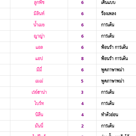
ลูกพีช
6
เดินแบบ
มิลินท์
6
ร้องเพลง
น้ำเมย
6
การเต้น
ญาญ่า
6
การเต้น
แอล
6
ฟ้อนรำ การเต้น
แอป
8
ฟ้อนรำ การเต้น
มีมี่
6
พูดภาษาพม่า
เมเม่
5
พูดภาษาพม่า
เรย์ฮาน่า
3
การเต้น
ไบร์ท
4
การเต้น
นิลีน
4
ทำตัวอ่อน
มันนี่
2
การเต้น