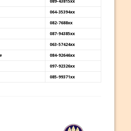
089-43815xx
064-35394xx
082-7688xx
087-94385xx
063-57424xx
ษ
084-92646xx
097-92326xx
085-99371xx