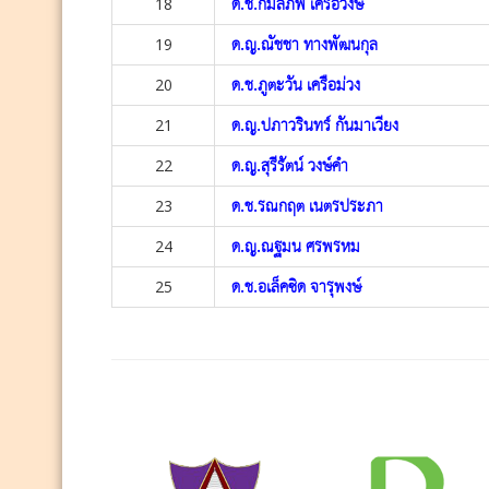
18
ด.ช.กมลภพ เครือวงษ์
19
ด.ญ.ณัชชา ทางพัฒนกุล
20
ด.ช.ภูตะวัน เครือม่วง
21
ด.ญ.ปภาวรินทร์ กันมาเวียง
22
ด.ญ.สุรีรัตน์ วงษ์คำ
23
ด.ช.รณกฤต เนตรประภา
24
ด.ญ.ณฐมน ศรพรหม
25
ด.ช.อเล็คซิด จารุพงษ์