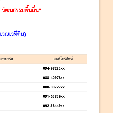
 วัฒนธรรมพื้นถิ่น"
วณเวทีดิน)
มสามารถ
เบอร์โทรศัพท์
094-98235xx
088-40978xx
080-80727xx
091-65859xx
092-38449xx