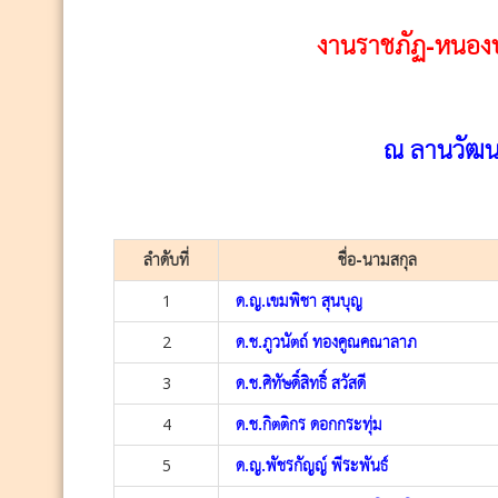
งานราชภัฏ-หนองบัว
ณ ลานวัฒน
ลำดับที่
ชื่อ-นามสกุล
1
ด.ญ.เขมพิชา สุนบุญ
2
ด.ช.ภูวนัตถ์ ทองคูณคณาลาภ
3
ด.ช.ศิทัษดิ์สิทธิ์ สวัสดี
4
ด.ช.กิตติกร ดอกกระทุ่ม
5
ด.ญ.พัชรกัญญ์ พีระพันธ์