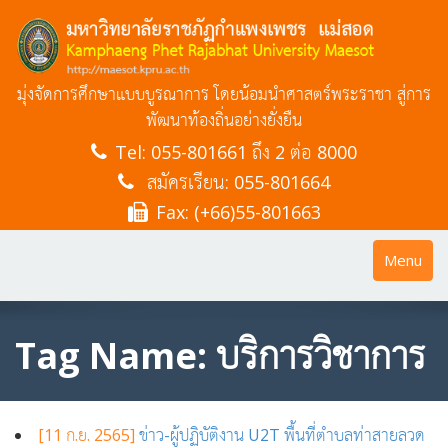
มุ่งจัดการศึกษาแบบบูรณาการ โดยน้อมนำศาสตร์พระราชา สู่การ
พัฒนาท้องถิ่นอย่างยั่งยืน
Tel:
055-801661 ถึง 2 ต่อ 8000
สมัครเรียน: 055-801664
Fax: (+66)55-801663
Toggle
Menu
navigatio
Tag Name: บริการวิชาการ
[11 ก.ย. 2565]
ข่าว-ผู้ปฏิบัติงาน U2T พื้นที่ตำบลท่าสายลวด